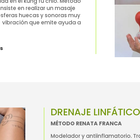
da en el kung fu chio. Método
nsiste en realizar un masaje
 esferas huecas y sonoras muy
La vibración que emite ayuda a
os
DRENAJE LINFÁTICO
MÉTODO RENATA FRANCA
Modelador y antiinflamatorio. T