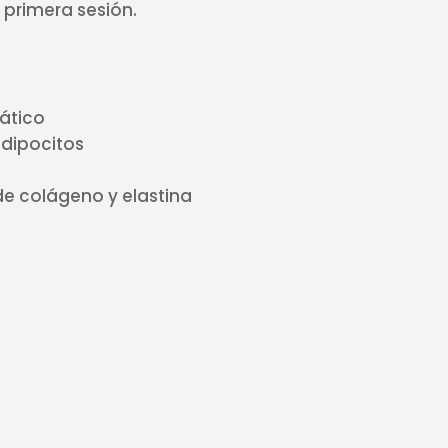
 primera sesión.
fático
adipocitos
e colágeno y elastina