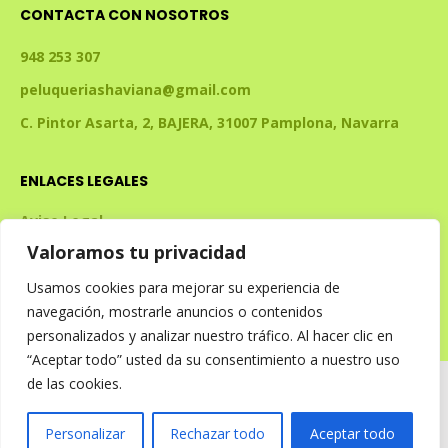
CONTACTA CON NOSOTROS
948 253 307
peluqueriashaviana@gmail.com
C. Pintor Asarta, 2, BAJERA, 31007 Pamplona, Navarra
ENLACES LEGALES
Aviso Legal
Valoramos tu privacidad
Política de Privacidad
Política de Cookies
Usamos cookies para mejorar su experiencia de
navegación, mostrarle anuncios o contenidos
Declaración de Accesibilidad
personalizados y analizar nuestro tráfico. Al hacer clic en
“Aceptar todo” usted da su consentimiento a nuestro uso
de las cookies.
© 2026 PELUQUERIA SHAVIANA
Personalizar
Rechazar todo
Aceptar todo
Diseño y desarrollo web por Saremedia.net