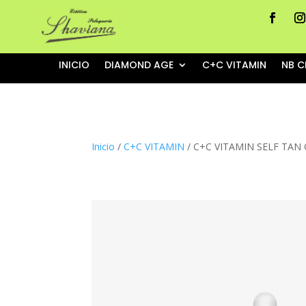
INICIO
DIAMOND AGE
C+C VITAMIN
NB C
Inicio
/
C+C VITAMIN
/ C+C VITAMIN SELF TAN 