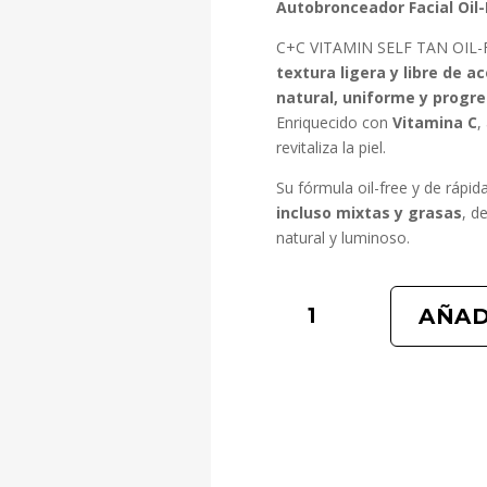
Autobronceador Facial Oil-
C+C VITAMIN SELF TAN OIL-
textura ligera y libre de ac
natural, uniforme y progre
Enriquecido con
Vitamina C
,
revitaliza la piel.
Su fórmula oil-free y de rápid
incluso mixtas y grasas
, d
natural y luminoso.
C+C
AÑAD
VITAMIN
SELF
TAN
OIL-
FREE
cantidad