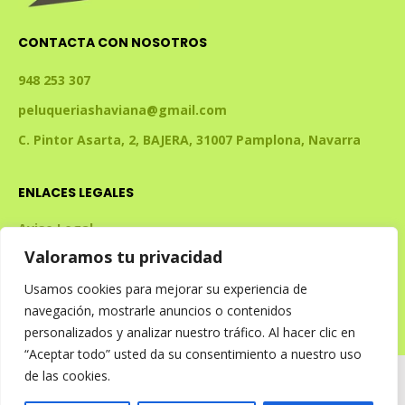
CONTACTA CON NOSOTROS
948 253 307
peluqueriashaviana@gmail.com
C. Pintor Asarta, 2, BAJERA, 31007 Pamplona, Navarra
ENLACES LEGALES
Aviso Legal
Valoramos tu privacidad
Política de Privacidad
Política de Cookies
Usamos cookies para mejorar su experiencia de
navegación, mostrarle anuncios o contenidos
Declaración de Accesibilidad
personalizados y analizar nuestro tráfico. Al hacer clic en
“Aceptar todo” usted da su consentimiento a nuestro uso
de las cookies.
© 2026 PELUQUERIA SHAVIANA