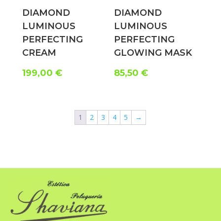
DIAMOND
DIAMOND
LUMINOUS
LUMINOUS
PERFECTING
PERFECTING
CREAM
GLOWING MASK
199,00
€
85,50
€
1
2
3
4
5
→